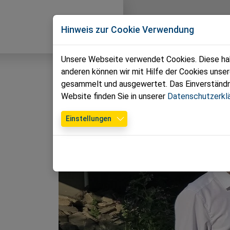
Direkt zur Hauptnavigation springen
Direkt zum Inhalt springen
Zur Unternavigation springen
Volkspartei
News
T
Hinweis zur Cookie Verwendung
Bezirk Krems
Unsere Webseite verwendet Cookies. Diese habe
anderen können wir mit Hilfe der Cookies unse
gesammelt und ausgewertet. Das Einverständnis
Website finden Sie in unserer
Datenschutzerkl
Einstellungen