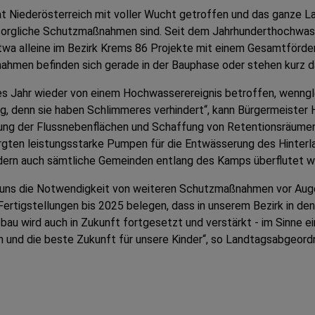
 Niederösterreich mit voller Wucht getroffen und das ganze 
orsorgliche Schutzmaßnahmen sind. Seit dem Jahrhunderthochwass
wa alleine im Bezirk Krems 86 Projekte mit einem Gesamtförde
hmen befinden sich gerade in der Bauphase oder stehen kurz d
 Jahr wieder von einem Hochwasserereignis betroffen, wenngle
, denn sie haben Schlimmeres verhindert“, kann Bürgermeister H
fung der Flussnebenflächen und Schaffung von Retentionsräum
rgten leistungsstarke Pumpen für die Entwässerung des Hinterl
ern auch sämtliche Gemeinden entlang des Kamps überflutet wo
s die Notwendigkeit von weiteren Schutzmaßnahmen vor Augen 
ertigstellungen bis 2025 belegen, dass in unserem Bezirk in de
au wird auch in Zukunft fortgesetzt und verstärkt - im Sinne e
ch und die beste Zukunft für unsere Kinder“, so Landtagsabgeord